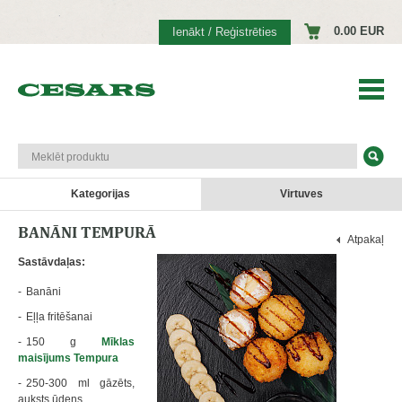
0.00 EUR
Ienākt / Reģistrēties
Kategorijas
Virtuves
BANĀNI TEMPURĀ
Atpakaļ
Sastāvdaļas:
Banāni
Eļļa fritēšanai
150 g
Mīklas
maisījums Tempura
250-300 ml gāzēts,
auksts ūdens