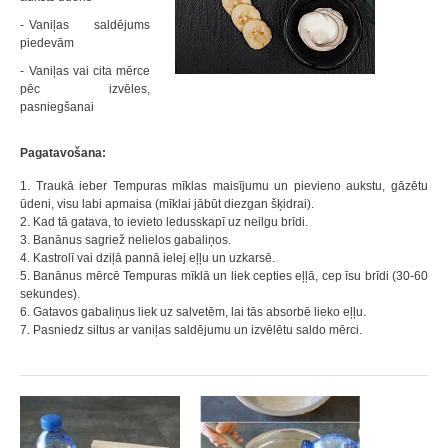
Vaniļas saldējums
piedevām
Vaniļas vai cita mērce
pēc izvēles,
pasniegšanai
Pagatavošana:
1. Traukā ieber Tempuras mīklas maisījumu un pievieno aukstu, gāzētu
ūdeni, visu labi apmaisa (mīklai jābūt diezgan šķidrai).
2. Kad tā gatava, to ievieto ledusskapī uz neilgu brīdi.
3. Banānus sagriež nelielos gabaliņos.
4. Kastrolī vai dziļā pannā ielej eļļu un uzkarsē.
5. Banānus mērcē Tempuras mīklā un liek cepties eļļā, cep īsu brīdi (30-60
sekundes).
6. Gatavos gabaliņus liek uz salvetēm, lai tās absorbē lieko eļļu.
7. Pasniedz siltus ar vaniļas saldējumu un izvēlētu saldo mērci.