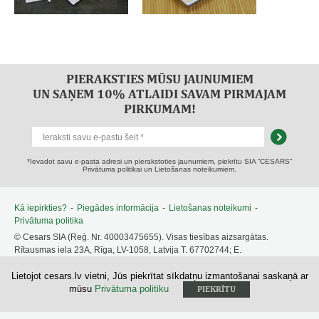
PIERAKSTIES MŪSU JAUNUMIEM
UN SAŅEM 10% ATLAIDI SAVAM PIRMAJAM
PIRKUMAM!
*Ievadot savu e-pasta adresi un pierakstoties jaunumiem, piekrītu SIA “CESARS”
Privātuma politikai un Lietošanas noteikumiem.
Kā iepirkties?
-
Piegādes informācija
-
Lietošanas noteikumi
-
Privātuma politika
© Cesars SIA (Reģ. Nr. 40003475655). Visas tiesības aizsargātas.
Rītausmas iela 23A, Rīga, LV-1058, Latvija T. 67702744; E.
cesars@cesars.lv
Lietojot cesars.lv vietni, Jūs piekrītat sīkdatņu izmantošanai saskaņā ar
mūsu
Privātuma politiku
PIEKRĪTU