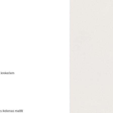
 krekeriem
s ikdienas maltīti