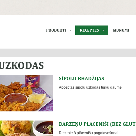
PRODUKTI
RECEPTES
JAUNUMI
UZKODAS
SĪPOLU BHADŽIJAS
Apceptas sīpolu uzkodas turku gaumē
DĀRZEŅU PLĀCENĪŠI (BEZ GLU
Recepte 8 plācenīšu pagatavošanai