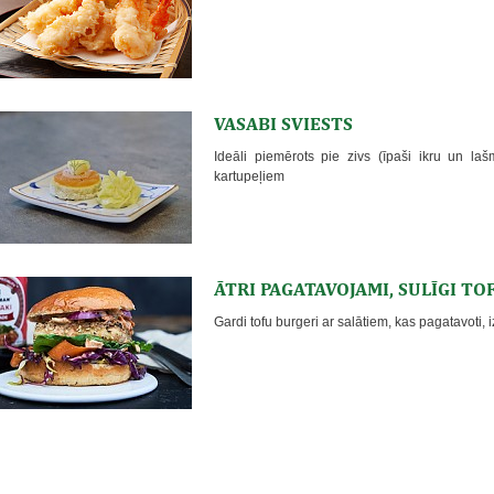
VASABI SVIESTS
Ideāli piemērots pie zivs (īpaši ikru un laš
kartupeļiem
ĀTRI PAGATAVOJAMI, SULĪGI TO
Gardi tofu burgeri ar salātiem, kas pagatavoti, 