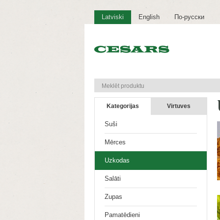
Latviski
English
По-русски
Kategorijas
Virtuves
Suši
Mērces
Uzkodas
Salāti
Zupas
Pamatēdieni