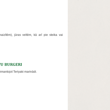
maizītēm), jūras veltēm, kā arī pie steika vai
FU BURGERI
izmantojot Teriyaki marinādi.