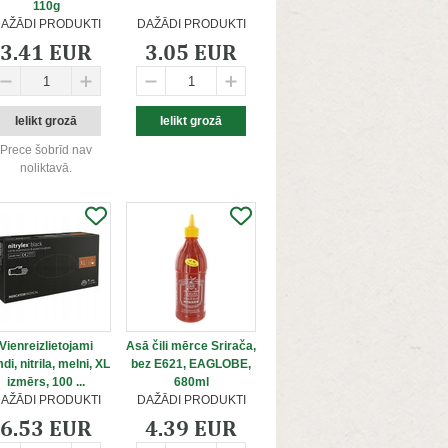
110g
AŽĀDI PRODUKTI
DAŽĀDI PRODUKTI
3.41 EUR
3.05 EUR
Prece šobrīd nav
noliktavā.
Vienreizlietojami
Asā čili mērce Srirača,
di, nitrila, melni, XL
bez E621, EAGLOBE,
izmērs, 100 ...
680ml
AŽĀDI PRODUKTI
DAŽĀDI PRODUKTI
6.53 EUR
4.39 EUR