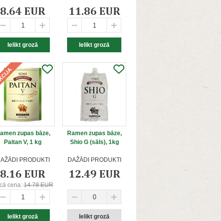
8.64 EUR
11.86 EUR
amen zupas bāze,
Ramen zupas bāze,
Paitan V, 1 kg
Shio G (sāls), 1kg
AŽĀDI PRODUKTI
DAŽĀDI PRODUKTI
8.16 EUR
12.49 EUR
cā cena:
14.78 EUR