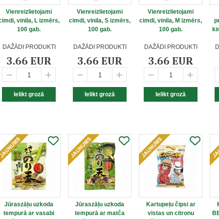
Vienreizlietojami
Vienreizlietojami
Vienreizlietojami
cimdi, vinila, L izmērs,
cimdi, vinila, S izmērs,
cimdi, vinila, M izmērs,
p
100 gab.
100 gab.
100 gab.
ki
DAŽĀDI PRODUKTI
DAŽĀDI PRODUKTI
DAŽĀDI PRODUKTI
D
3.66 EUR
3.66 EUR
3.66 EUR
Jūraszāļu uzkoda
Jūraszāļu uzkoda
Kartupeļu čipsi ar
tempurā ar vasabi
tempurā ar matča
vistas un citronu
BB