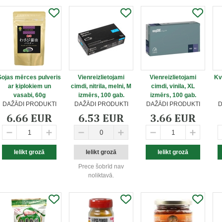
Sojas mērces pulveris
Vienreizlietojami
Vienreizlietojami
Kv
ar ķiplokiem un
cimdi, nitrila, melni, M
cimdi, vinila, XL
vasabi, 60g
izmērs, 100 gab.
izmērs, 100 gab.
DAŽĀDI PRODUKTI
DAŽĀDI PRODUKTI
DAŽĀDI PRODUKTI
D
6.66 EUR
6.53 EUR
3.66 EUR
Prece šobrīd nav
noliktavā.