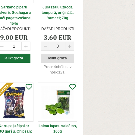
Sarkano piparu
Jūraszāļu uzkoda
ulveris Gochugaru
tempurā, oriģinālā,
mči pagatavošanai,
Yamaei; 70g
454g
AŽĀDI PRODUKTI
DAŽĀDI PRODUKTI
9.00 EUR
3.60 EUR
Prece šobrīd nav
noliktavā.
Kartupeļu čipsi ar
Laima lapas, saldētas,
Q garšu, Chipsan;
100g