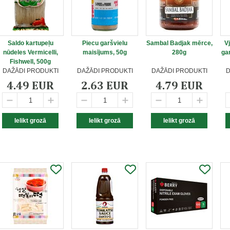
Saldo kartupeļu
Piecu garšvielu
Sambal Badjak mērce,
V
nūdeles Vermicelli,
maisījums, 50g
280g
ga
Fishwell, 500g
DAŽĀDI PRODUKTI
DAŽĀDI PRODUKTI
DAŽĀDI PRODUKTI
D
4.49 EUR
2.63 EUR
4.79 EUR