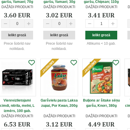
garšu, Yamaei; 70g
garšu, Yamaei; 30g
garšu, Chipsan; 110g
DAŽĀDI PRODUKTI
DAŽĀDI PRODUKTI
DAŽĀDI PRODUKTI
D
3.60 EUR
3.02 EUR
3.41 EUR
Prece šobrīd nav
Prece šobrīd nav
Atlikums < 10 gab.
noliktavā.
noliktavā.
Vienreizlietojami
Garšvielu pasta Laksa
Buljons ar šitake sēņu
cimdi, nitrila, melni, L
zupai, Por Kwan, 200g
garšu, Knorr, 380g
cim
izmērs, 100 gab.
DAŽĀDI PRODUKTI
DAŽĀDI PRODUKTI
DAŽĀDI PRODUKTI
D
6.53 EUR
3.12 EUR
4.49 EUR