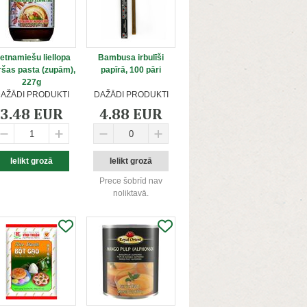
jetnamiešu liellopa
Bambusa irbulīši
ršas pasta (zupām),
papīrā, 100 pāri
227g
AŽĀDI PRODUKTI
DAŽĀDI PRODUKTI
3.48 EUR
4.88 EUR
Prece šobrīd nav
noliktavā.