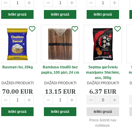
Basmati rīsi, 20kg
Bambusa irbulīši bez
Septiņu garšvielu
papīra, 100 pāri, 24 cm
maisījums Shichimi,
m
ass, 300g
DAŽĀDI PRODUKTI
DAŽĀDI PRODUKTI
DAŽĀDI PRODUKTI
D
70.00 EUR
13.15 EUR
6.37 EUR
Prece šobrīd nav
noliktavā.