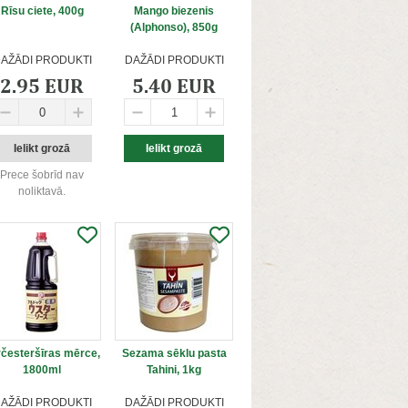
Rīsu ciete, 400g
Mango biezenis
(Alphonso), 850g
AŽĀDI PRODUKTI
DAŽĀDI PRODUKTI
2.95 EUR
5.40 EUR
Prece šobrīd nav
noliktavā.
rčesteršīras mērce,
Sezama sēklu pasta
1800ml
Tahini, 1kg
AŽĀDI PRODUKTI
DAŽĀDI PRODUKTI