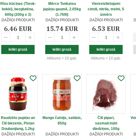
Rīsu kūciņas (Tteok-
Mērce Tonkatsu
Vienreizlietojami
bokki), bezglutēna,
japāņu gaumē, 2.05kg
cimdi, nitrila, melni, S
600g (200g x 3)
(1.769l)
izmērs
DAŽĀDI PRODUKTI
DAŽĀDI PRODUKTI
DAŽĀDI PRODUKTI
D
6.46 EUR
15.74 EUR
6.53 EUR
Atlikums < 10 gab.
Atlikums < 10 gab.
Raudzēto pupiņu un
Mango čatnijs, saldais,
Čili pipari,
Vo
čili biezenis, Pixian
850g
sasmalcināti
Doubanjiang, 1.2kg
diedziņos, 100g
DAŽĀDI PRODUKTI
DAŽĀDI PRODUKTI
DAŽĀDI PRODUKTI
D