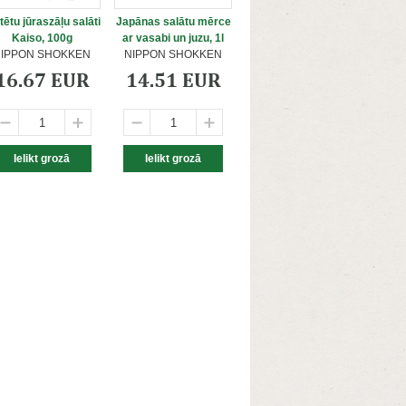
tētu jūraszāļu salāti
Japānas salātu mērce
Kaiso, 100g
ar vasabi un juzu, 1l
IPPON SHOKKEN
NIPPON SHOKKEN
16.67 EUR
14.51 EUR