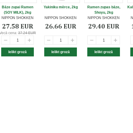
Bāze zupai Ramen
Yakiniku mērce, 2kg
Ramen zupas bāze,
Kal
(SOY MILK), 2kg
Shoyu, 2kg
NIPPON SHOKKEN
NIPPON SHOKKEN
NIPPON SHOKKEN
N
27.58 EUR
26.66 EUR
29.40 EUR
Vecā cena:
37.24 EUR