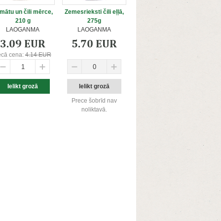
mātu un čili mērce,
Zemesrieksti čili eļļā,
210 g
275g
LAOGANMA
LAOGANMA
3.09 EUR
5.70 EUR
ecā cena:
4.14 EUR
Prece šobrīd nav
noliktavā.