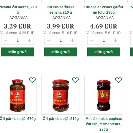
Pikantā čili mērce, 210
Čili eļļa ar šitake
Čili eļļa ar vistas garšu
To
g
sēnēm, 210 g
un tofu, 280g
LAOGANMA
LAOGANMA
LAOGANMA
3.29 EUR
3.99 EUR
4.69 EUR
Vecā cena:
4.29 EUR
Vecā cena:
5.16 EUR
Vecā cena:
5.81 EUR
V
Čili pārslas eļļā, 670g
Čili pārslas eļļā, 210g
Melnās sojas pupiņas
čili eļļā, fermentētas,
280g