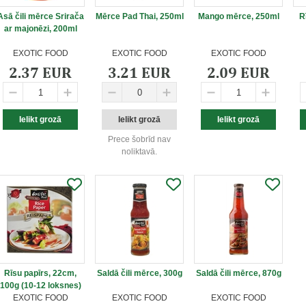
Asā čili mērce Srirača
Mērce Pad Thai, 250ml
Mango mērce, 250ml
R
ar majonēzi, 200ml
EXOTIC FOOD
EXOTIC FOOD
EXOTIC FOOD
2.37 EUR
3.21 EUR
2.09 EUR
Prece šobrīd nav
noliktavā.
Rīsu papīrs, 22cm,
Saldā čili mērce, 300g
Saldā čili mērce, 870g
100g (10-12 loksnes)
EXOTIC FOOD
EXOTIC FOOD
EXOTIC FOOD