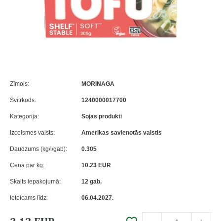
Zīmols:
MORINAGA
Svītrkods:
1240000017700
Kategorija:
Sojas produkti
Izcelsmes valsts:
Amerikas savienotās valstis
Daudzums (kg/l/gab):
0.305
Cena par kg:
10.23 EUR
Skaits iepakojumā:
12 gab.
Ieteicams līdz:
06.04.2027.