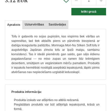
3.12 EUR
Uzturvērtības
Sastāvdaļas
Apraksts
Tofu ir gatavots no sojas pupiņām, kas vispirms tiek vārītas un
sapresētas, tad tiek atdalīts piens un pārvērsts biezpienā ar
dabīga koagulanta palīdzību. Morinaga Mori-Nu Silken Soft tofu ir
augstvērtīgs Japānas zīmola tofu ar īpaši maigu, samtainu
konsistenci. Tas ir ideāli piemērots gan saldo, gan sāļo ēdienu
pagatavošanai — no miso zupas un ramen līdz krēmīgiem
desertiem, smūtijiem un vegāniskiem mērču pamatiem. Produkts
ir iepakots hermētiski noslēgtā aseptiskā iepakojumā, tāpēc pirms
atvēršanas nav nepieciešams uzglabāt ledusskapī.
Produkta informācija:
Produkta izskats var atšķirties no attēlā redzamā.
Piegādātais produkts var būt atšķirīgā iepakojumā, krāsā un
formā.