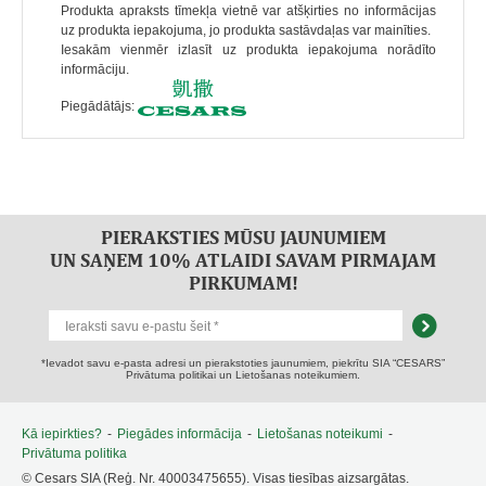
Produkta apraksts tīmekļa vietnē var atšķirties no informācijas
uz produkta iepakojuma, jo produkta sastāvdaļas var mainīties.
Iesakām vienmēr izlasīt uz produkta iepakojuma norādīto
informāciju.
Piegādātājs:
PIERAKSTIES MŪSU JAUNUMIEM
UN SAŅEM 10% ATLAIDI SAVAM PIRMAJAM
PIRKUMAM!
*Ievadot savu e-pasta adresi un pierakstoties jaunumiem, piekrītu SIA “CESARS”
Privātuma politikai un Lietošanas noteikumiem.
Kā iepirkties?
-
Piegādes informācija
-
Lietošanas noteikumi
-
Privātuma politika
© Cesars SIA (Reģ. Nr. 40003475655). Visas tiesības aizsargātas.